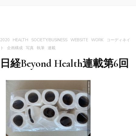
2020
HEALTH
SOCIETY/BUSINESS
WEBSITE
WORK
コーディネイ
ト
企画構成
写真
執筆
連載
日経Beyond Health連載第6回