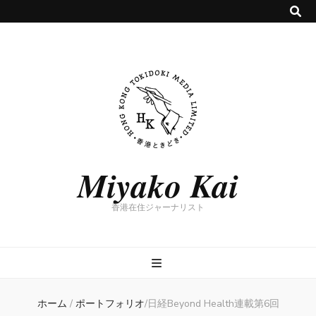
Miyako Kai
香港在住ジャーナリスト
ホーム
/
ポートフォリオ
/
日経Beyond Health連載第6回