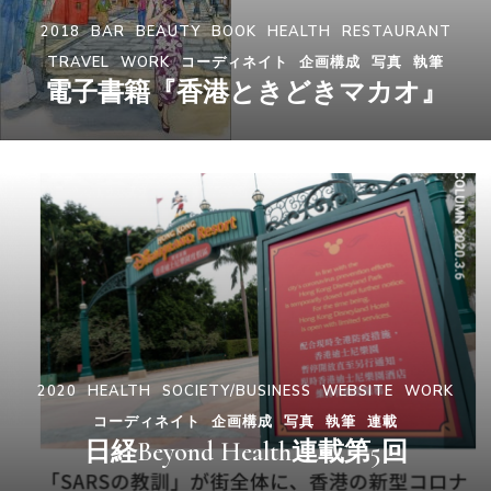
2018
BAR
BEAUTY
BOOK
HEALTH
RESTAURANT
TRAVEL
WORK
コーディネイト
企画構成
写真
執筆
電子書籍『香港ときどきマカオ』
2020
HEALTH
SOCIETY/BUSINESS
WEBSITE
WORK
コーディネイト
企画構成
写真
執筆
連載
日経Beyond Health連載第5回