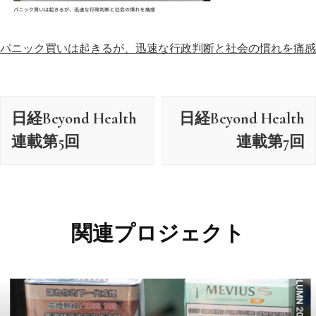
パニック買いは起きるが、迅速な行政判断と社会の慣れを痛感
投
日経Beyond Health
日経Beyond Health
稿
ナ
連載第5回
連載第7回
ビ
ゲ
ー
シ
関連プロジェクト
ョ
ン